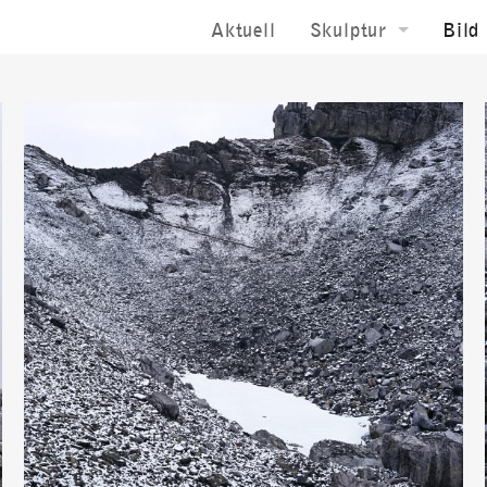
Aktuell
Skulptur
Bild
Raumskulptur
Bild
Installation
Terr
Öffentlicher Raum
Zeic
Landschaftsraum
Foto
Laserskulptur
Sakral Raum