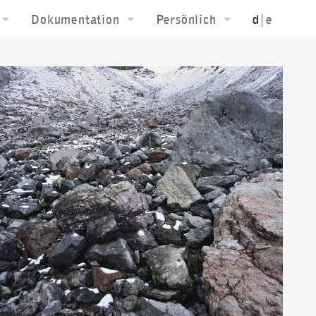
Dokumentation
Persönlich
d
|e
konzeption
Downloads
Biografie
ainbild
Textuell
Kontakt jk
hnung
Film
grafie
Ausstellungen