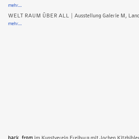
mehr...
WELT RAUM ÜBER ALL | Ausstellung Galerie M, Land
mehr...
back_from
im Kunstverein Freiburg mit Jochen Kitzbihle