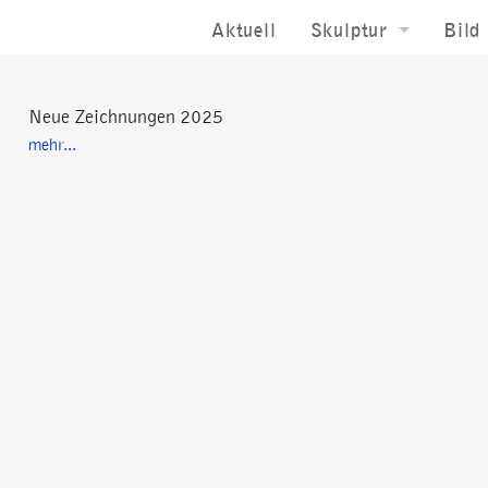
Aktuell
Skulptur
Bild
Raumskulptur
Bild
Neue Zeichnungen 2025
Installation
Terr
mehr...
Öffentlicher Raum
Zeic
Landschaftsraum
Foto
Laserskulptur
Sakral Raum