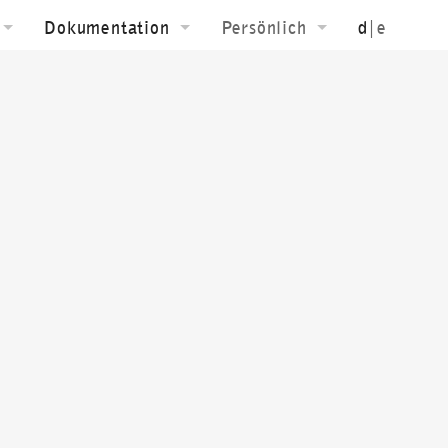
Dokumentation
Persönlich
d
|e
konzeption
Downloads
Biografie
ainbild
Textuell
Kontakt jk
hnung
Film
grafie
Ausstellungen