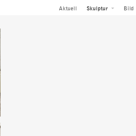
Aktuell
Skulptur
Bild
Raumskulptur
Bild
Installation
Terr
Öffentlicher Raum
Zeic
Landschaftsraum
Foto
Laserskulptur
Sakral Raum