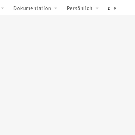
Dokumentation
Persönlich
d
|e
konzeption
Downloads
Biografie
ainbild
Textuell
Kontakt jk
hnung
Film
grafie
Ausstellungen